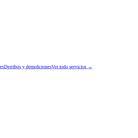
es
Derribos y demoliciones
Ver todo servicios →