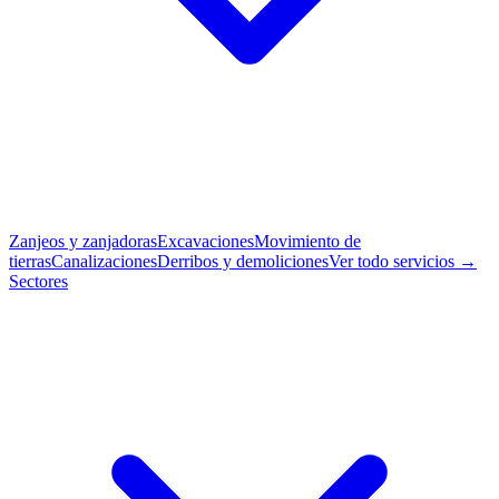
Zanjeos y zanjadoras
Excavaciones
Movimiento de
tierras
Canalizaciones
Derribos y demoliciones
Ver todo servicios →
Sectores