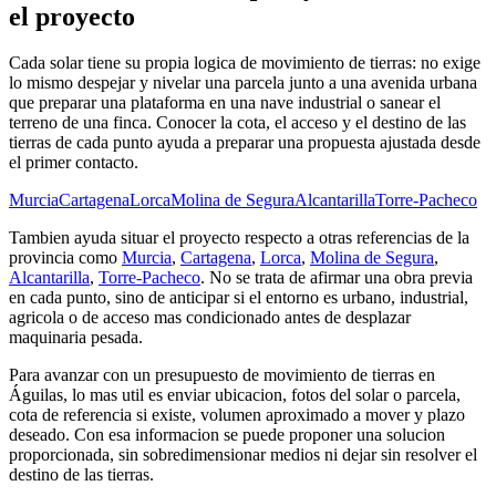
el proyecto
Cada solar tiene su propia logica de movimiento de tierras: no exige
lo mismo despejar y nivelar una parcela junto a una avenida urbana
que preparar una plataforma en una nave industrial o sanear el
terreno de una finca. Conocer la cota, el acceso y el destino de las
tierras de cada punto ayuda a preparar una propuesta ajustada desde
el primer contacto.
Murcia
Cartagena
Lorca
Molina de Segura
Alcantarilla
Torre-Pacheco
Tambien ayuda situar el proyecto respecto a otras referencias de la
provincia como
Murcia
,
Cartagena
,
Lorca
,
Molina de Segura
,
Alcantarilla
,
Torre-Pacheco
. No se trata de afirmar una obra previa
en cada punto, sino de anticipar si el entorno es urbano, industrial,
agricola o de acceso mas condicionado antes de desplazar
maquinaria pesada.
Para avanzar con un presupuesto de movimiento de tierras en
Águilas, lo mas util es enviar ubicacion, fotos del solar o parcela,
cota de referencia si existe, volumen aproximado a mover y plazo
deseado. Con esa informacion se puede proponer una solucion
proporcionada, sin sobredimensionar medios ni dejar sin resolver el
destino de las tierras.