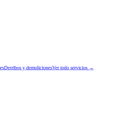
es
Derribos y demoliciones
Ver todo servicios →