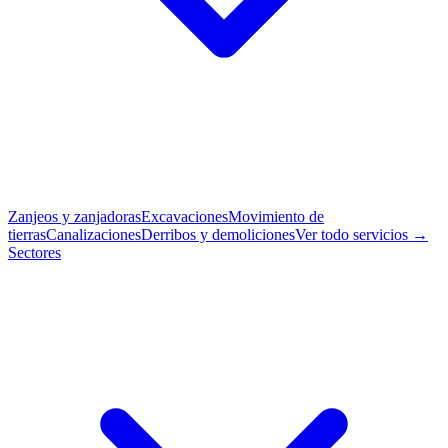
Zanjeos y zanjadoras
Excavaciones
Movimiento de
tierras
Canalizaciones
Derribos y demoliciones
Ver todo servicios →
Sectores