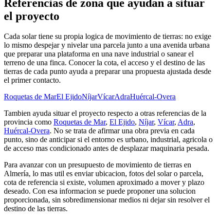
Referencias de zona que ayudan a situar
el proyecto
Cada solar tiene su propia logica de movimiento de tierras: no exige
lo mismo despejar y nivelar una parcela junto a una avenida urbana
que preparar una plataforma en una nave industrial o sanear el
terreno de una finca. Conocer la cota, el acceso y el destino de las
tierras de cada punto ayuda a preparar una propuesta ajustada desde
el primer contacto.
Roquetas de Mar
El Ejido
Níjar
Vícar
Adra
Huércal-Overa
Tambien ayuda situar el proyecto respecto a otras referencias de la
provincia como
Roquetas de Mar
,
El Ejido
,
Níjar
,
Vícar
,
Adra
,
Huércal-Overa
. No se trata de afirmar una obra previa en cada
punto, sino de anticipar si el entorno es urbano, industrial, agricola o
de acceso mas condicionado antes de desplazar maquinaria pesada.
Para avanzar con un presupuesto de movimiento de tierras en
Almería, lo mas util es enviar ubicacion, fotos del solar o parcela,
cota de referencia si existe, volumen aproximado a mover y plazo
deseado. Con esa informacion se puede proponer una solucion
proporcionada, sin sobredimensionar medios ni dejar sin resolver el
destino de las tierras.