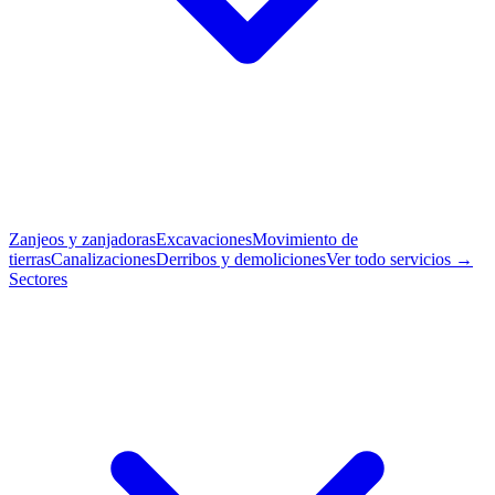
Zanjeos y zanjadoras
Excavaciones
Movimiento de
tierras
Canalizaciones
Derribos y demoliciones
Ver todo servicios →
Sectores