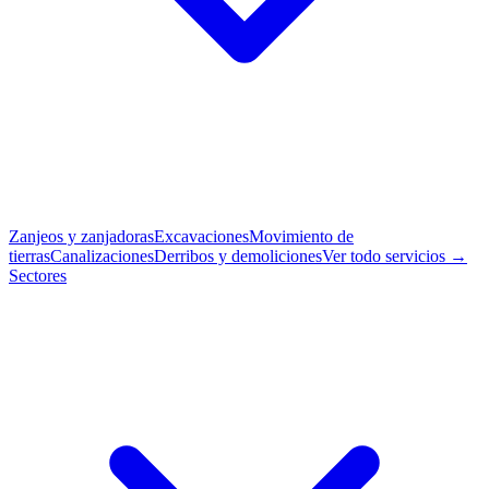
Zanjeos y zanjadoras
Excavaciones
Movimiento de
tierras
Canalizaciones
Derribos y demoliciones
Ver todo servicios →
Sectores