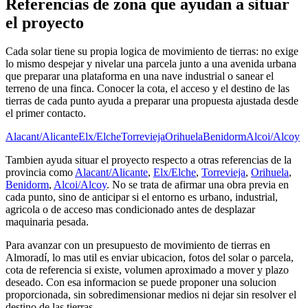
Referencias de zona que ayudan a situar
el proyecto
Cada solar tiene su propia logica de movimiento de tierras: no exige
lo mismo despejar y nivelar una parcela junto a una avenida urbana
que preparar una plataforma en una nave industrial o sanear el
terreno de una finca. Conocer la cota, el acceso y el destino de las
tierras de cada punto ayuda a preparar una propuesta ajustada desde
el primer contacto.
Alacant/Alicante
Elx/Elche
Torrevieja
Orihuela
Benidorm
Alcoi/Alcoy
Tambien ayuda situar el proyecto respecto a otras referencias de la
provincia como
Alacant/Alicante
,
Elx/Elche
,
Torrevieja
,
Orihuela
,
Benidorm
,
Alcoi/Alcoy
. No se trata de afirmar una obra previa en
cada punto, sino de anticipar si el entorno es urbano, industrial,
agricola o de acceso mas condicionado antes de desplazar
maquinaria pesada.
Para avanzar con un presupuesto de movimiento de tierras en
Almoradí, lo mas util es enviar ubicacion, fotos del solar o parcela,
cota de referencia si existe, volumen aproximado a mover y plazo
deseado. Con esa informacion se puede proponer una solucion
proporcionada, sin sobredimensionar medios ni dejar sin resolver el
destino de las tierras.