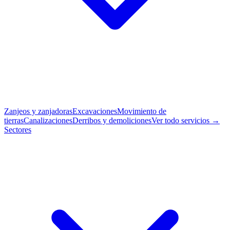
Zanjeos y zanjadoras
Excavaciones
Movimiento de
tierras
Canalizaciones
Derribos y demoliciones
Ver todo servicios →
Sectores