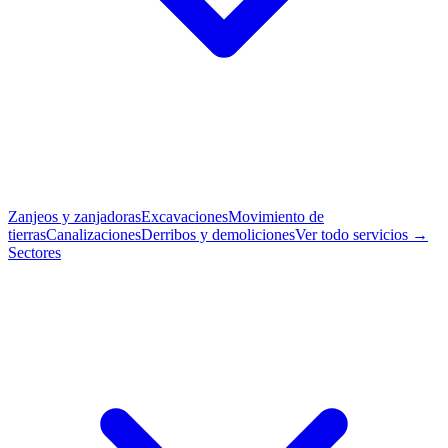
Zanjeos y zanjadoras
Excavaciones
Movimiento de
tierras
Canalizaciones
Derribos y demoliciones
Ver todo servicios →
Sectores