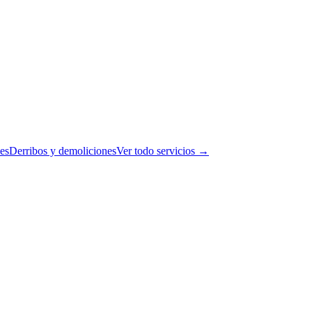
es
Derribos y demoliciones
Ver todo servicios →