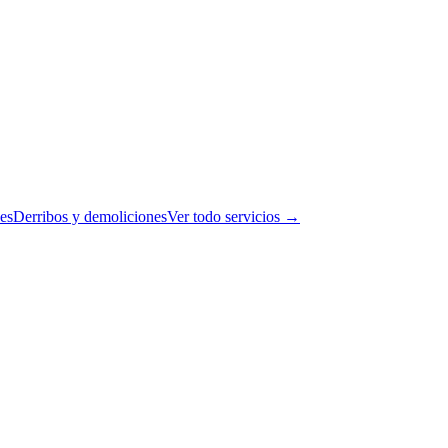
es
Derribos y demoliciones
Ver todo servicios →