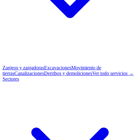
Zanjeos y zanjadoras
Excavaciones
Movimiento de
tierras
Canalizaciones
Derribos y demoliciones
Ver todo servicios →
Sectores