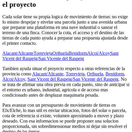
el proyecto
Cada solar tiene su propia logica de movimiento de tierras: no exige
lo mismo despejar y nivelar una parcela junto a una avenida urbana
que preparar una plataforma en una nave industrial o sanear el
terreno de una finca. Conocer la cota, el acceso y el destino de las
tierras de cada punto ayuda a preparar una propuesta ajustada desde
el primer contacto.
Alacant/Alicante
Torrevieja
Orihuela
Benidorm
Alcoi/Alcoy
Sant
Vicent del Raspeig/San Vicente del Raspeig
Tambien ayuda situar el proyecto respecto a otras referencias de la
provincia como
Alacant/Alicante
,
Torrevieja
,
Orihuela
,
Benidorm
,
Alcoi/Alcoy
,
Sant Vicent del Raspeig/San Vicente del Raspeig
. No
se trata de afirmar una obra previa en cada punto, sino de anticipar si
el entorno es urbano, industrial, agricola o de acceso mas
condicionado antes de desplazar maquinaria pesada.
Para avanzar con un presupuesto de movimiento de tierras en
Elx/Elche, lo mas util es enviar ubicacion, fotos del solar o parcela,
cota de referencia si existe, volumen aproximado a mover y plazo
deseado. Con esa informacion se puede proponer una solucion
proporcionada, sin sobredimensionar medios ni dejar sin resolver el
destino de las tierras.