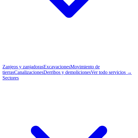
Zanjeos y zanjadoras
Excavaciones
Movimiento de
tierras
Canalizaciones
Derribos y demoliciones
Ver todo servicios →
Sectores