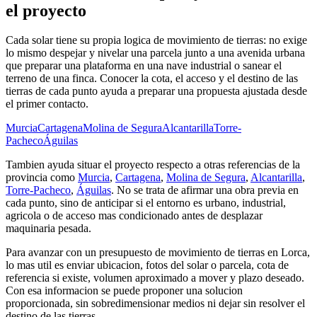
el proyecto
Cada solar tiene su propia logica de movimiento de tierras: no exige
lo mismo despejar y nivelar una parcela junto a una avenida urbana
que preparar una plataforma en una nave industrial o sanear el
terreno de una finca. Conocer la cota, el acceso y el destino de las
tierras de cada punto ayuda a preparar una propuesta ajustada desde
el primer contacto.
Murcia
Cartagena
Molina de Segura
Alcantarilla
Torre-
Pacheco
Águilas
Tambien ayuda situar el proyecto respecto a otras referencias de la
provincia como
Murcia
,
Cartagena
,
Molina de Segura
,
Alcantarilla
,
Torre-Pacheco
,
Águilas
. No se trata de afirmar una obra previa en
cada punto, sino de anticipar si el entorno es urbano, industrial,
agricola o de acceso mas condicionado antes de desplazar
maquinaria pesada.
Para avanzar con un presupuesto de movimiento de tierras en Lorca,
lo mas util es enviar ubicacion, fotos del solar o parcela, cota de
referencia si existe, volumen aproximado a mover y plazo deseado.
Con esa informacion se puede proponer una solucion
proporcionada, sin sobredimensionar medios ni dejar sin resolver el
destino de las tierras.