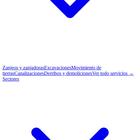
Zanjeos y zanjadoras
Excavaciones
Movimiento de
tierras
Canalizaciones
Derribos y demoliciones
Ver todo servicios →
Sectores