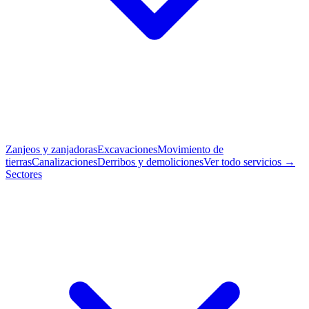
Zanjeos y zanjadoras
Excavaciones
Movimiento de
tierras
Canalizaciones
Derribos y demoliciones
Ver todo servicios →
Sectores