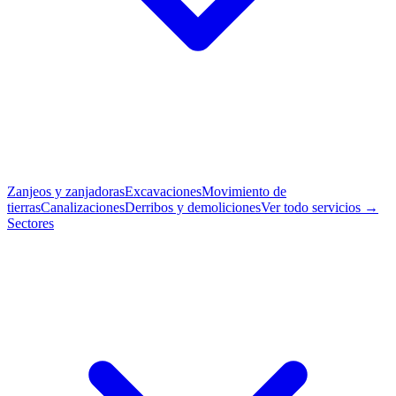
Zanjeos y zanjadoras
Excavaciones
Movimiento de
tierras
Canalizaciones
Derribos y demoliciones
Ver todo servicios →
Sectores