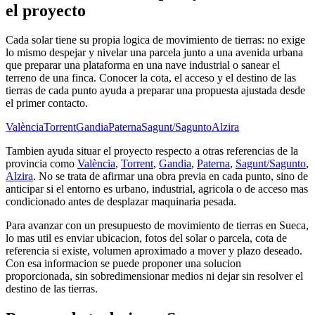
el proyecto
Cada solar tiene su propia logica de movimiento de tierras: no exige
lo mismo despejar y nivelar una parcela junto a una avenida urbana
que preparar una plataforma en una nave industrial o sanear el
terreno de una finca. Conocer la cota, el acceso y el destino de las
tierras de cada punto ayuda a preparar una propuesta ajustada desde
el primer contacto.
València
Torrent
Gandia
Paterna
Sagunt/Sagunto
Alzira
Tambien ayuda situar el proyecto respecto a otras referencias de la
provincia como
València
,
Torrent
,
Gandia
,
Paterna
,
Sagunt/Sagunto
,
Alzira
. No se trata de afirmar una obra previa en cada punto, sino de
anticipar si el entorno es urbano, industrial, agricola o de acceso mas
condicionado antes de desplazar maquinaria pesada.
Para avanzar con un presupuesto de movimiento de tierras en Sueca,
lo mas util es enviar ubicacion, fotos del solar o parcela, cota de
referencia si existe, volumen aproximado a mover y plazo deseado.
Con esa informacion se puede proponer una solucion
proporcionada, sin sobredimensionar medios ni dejar sin resolver el
destino de las tierras.