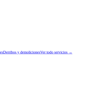
es
Derribos y demoliciones
Ver todo servicios →