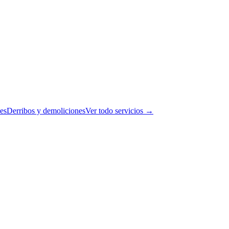
es
Derribos y demoliciones
Ver todo servicios →