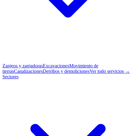
Zanjeos y zanjadoras
Excavaciones
Movimiento de
tierras
Canalizaciones
Derribos y demoliciones
Ver todo servicios →
Sectores