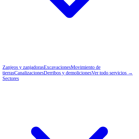
Zanjeos y zanjadoras
Excavaciones
Movimiento de
tierras
Canalizaciones
Derribos y demoliciones
Ver todo servicios →
Sectores