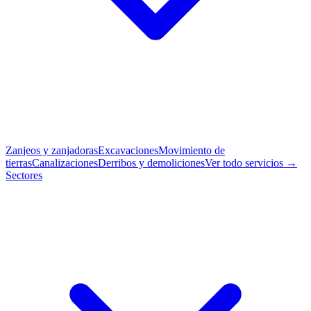
Zanjeos y zanjadoras
Excavaciones
Movimiento de
tierras
Canalizaciones
Derribos y demoliciones
Ver todo servicios →
Sectores