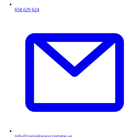
658 629 624
info@zanjadorasycontratas.es