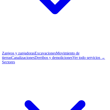
Zanjeos y zanjadoras
Excavaciones
Movimiento de
tierras
Canalizaciones
Derribos y demoliciones
Ver todo servicios →
Sectores