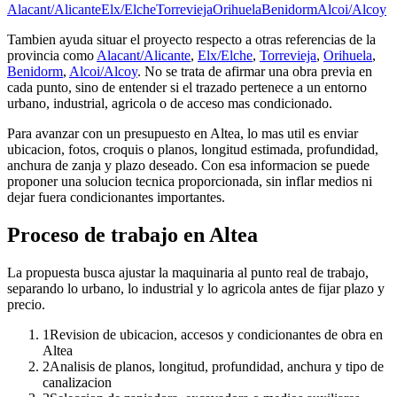
Alacant/Alicante
Elx/Elche
Torrevieja
Orihuela
Benidorm
Alcoi/Alcoy
Tambien ayuda situar el proyecto respecto a otras referencias de la
provincia como
Alacant/Alicante
,
Elx/Elche
,
Torrevieja
,
Orihuela
,
Benidorm
,
Alcoi/Alcoy
. No se trata de afirmar una obra previa en
cada punto, sino de entender si el trazado pertenece a un entorno
urbano, industrial, agricola o de acceso mas condicionado.
Para avanzar con un presupuesto en Altea, lo mas util es enviar
ubicacion, fotos, croquis o planos, longitud estimada, profundidad,
anchura de zanja y plazo deseado. Con esa informacion se puede
proponer una solucion tecnica proporcionada, sin inflar medios ni
dejar fuera condicionantes importantes.
Proceso de trabajo en Altea
La propuesta busca ajustar la maquinaria al punto real de trabajo,
separando lo urbano, lo industrial y lo agricola antes de fijar plazo y
precio.
1
Revision de ubicacion, accesos y condicionantes de obra en
Altea
2
Analisis de planos, longitud, profundidad, anchura y tipo de
canalizacion