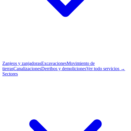
Zanjeos y zanjadoras
Excavaciones
Movimiento de
tierras
Canalizaciones
Derribos y demoliciones
Ver todo servicios →
Sectores