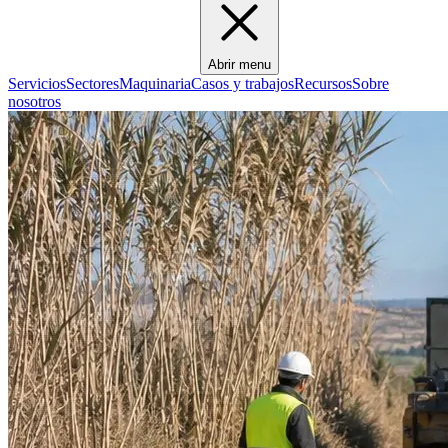
Abrir menu
Servicios
Sectores
Maquinaria
Casos y trabajos
Recursos
Sobre
nosotros