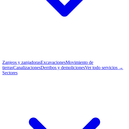
Zanjeos y zanjadoras
Excavaciones
Movimiento de
tierras
Canalizaciones
Derribos y demoliciones
Ver todo servicios →
Sectores