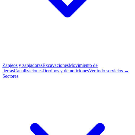
Zanjeos y zanjadoras
Excavaciones
Movimiento de
tierras
Canalizaciones
Derribos y demoliciones
Ver todo servicios →
Sectores