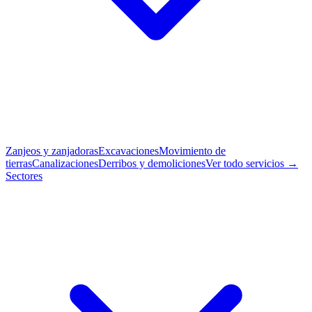
Zanjeos y zanjadoras
Excavaciones
Movimiento de
tierras
Canalizaciones
Derribos y demoliciones
Ver todo servicios →
Sectores