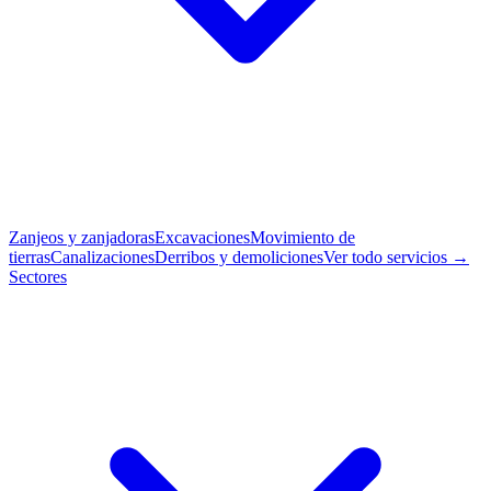
Zanjeos y zanjadoras
Excavaciones
Movimiento de
tierras
Canalizaciones
Derribos y demoliciones
Ver todo servicios →
Sectores