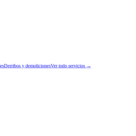
es
Derribos y demoliciones
Ver todo servicios →