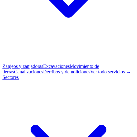
Zanjeos y zanjadoras
Excavaciones
Movimiento de
tierras
Canalizaciones
Derribos y demoliciones
Ver todo servicios →
Sectores