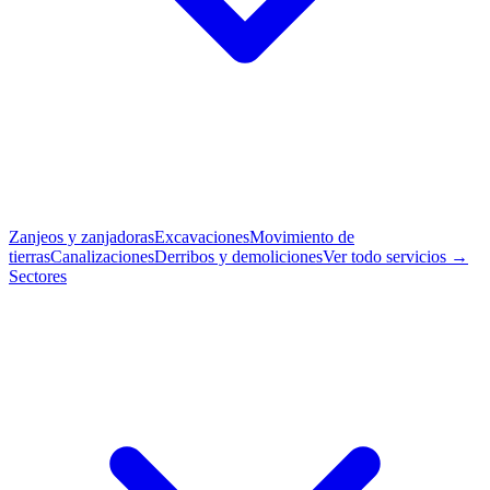
Zanjeos y zanjadoras
Excavaciones
Movimiento de
tierras
Canalizaciones
Derribos y demoliciones
Ver todo servicios →
Sectores