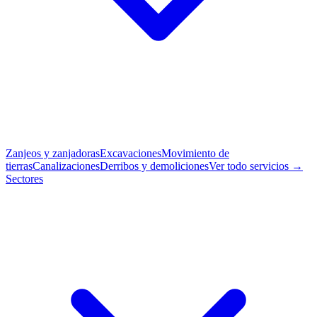
Zanjeos y zanjadoras
Excavaciones
Movimiento de
tierras
Canalizaciones
Derribos y demoliciones
Ver todo servicios →
Sectores