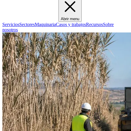
Abrir menu
Servicios
Sectores
Maquinaria
Casos y trabajos
Recursos
Sobre
nosotros