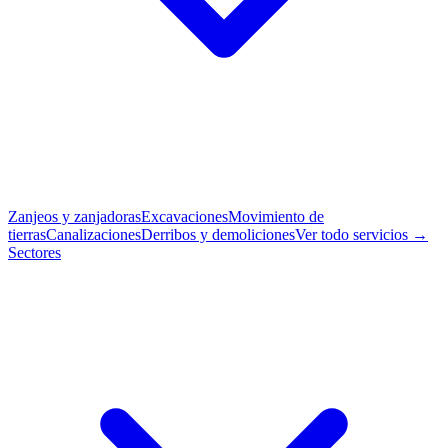
Zanjeos y zanjadoras
Excavaciones
Movimiento de
tierras
Canalizaciones
Derribos y demoliciones
Ver todo servicios →
Sectores