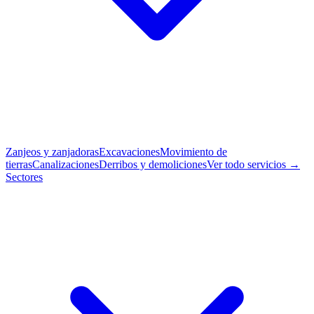
Zanjeos y zanjadoras
Excavaciones
Movimiento de
tierras
Canalizaciones
Derribos y demoliciones
Ver todo servicios →
Sectores