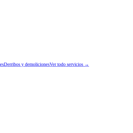
es
Derribos y demoliciones
Ver todo servicios →