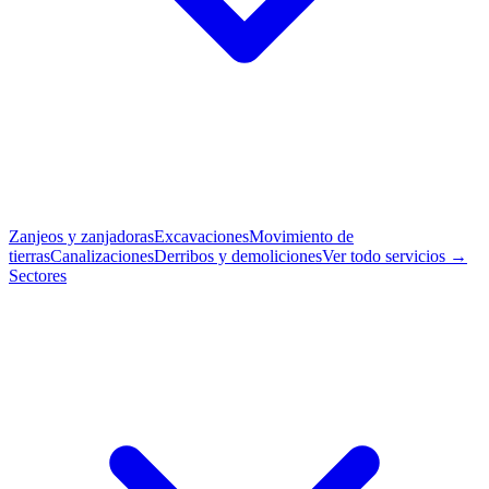
Zanjeos y zanjadoras
Excavaciones
Movimiento de
tierras
Canalizaciones
Derribos y demoliciones
Ver todo servicios →
Sectores