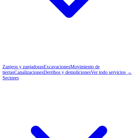
Zanjeos y zanjadoras
Excavaciones
Movimiento de
tierras
Canalizaciones
Derribos y demoliciones
Ver todo servicios →
Sectores