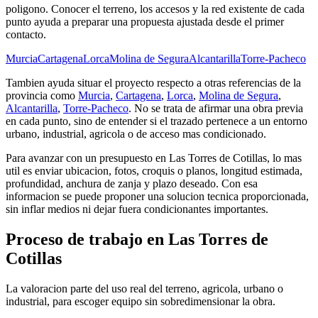
poligono. Conocer el terreno, los accesos y la red existente de cada
punto ayuda a preparar una propuesta ajustada desde el primer
contacto.
Murcia
Cartagena
Lorca
Molina de Segura
Alcantarilla
Torre-Pacheco
Tambien ayuda situar el proyecto respecto a otras referencias de la
provincia como
Murcia
,
Cartagena
,
Lorca
,
Molina de Segura
,
Alcantarilla
,
Torre-Pacheco
. No se trata de afirmar una obra previa
en cada punto, sino de entender si el trazado pertenece a un entorno
urbano, industrial, agricola o de acceso mas condicionado.
Para avanzar con un presupuesto en Las Torres de Cotillas, lo mas
util es enviar ubicacion, fotos, croquis o planos, longitud estimada,
profundidad, anchura de zanja y plazo deseado. Con esa
informacion se puede proponer una solucion tecnica proporcionada,
sin inflar medios ni dejar fuera condicionantes importantes.
Proceso de trabajo en Las Torres de
Cotillas
La valoracion parte del uso real del terreno, agricola, urbano o
industrial, para escoger equipo sin sobredimensionar la obra.