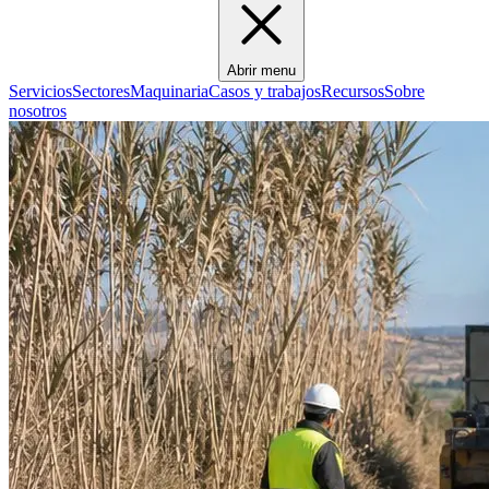
Abrir menu
Servicios
Sectores
Maquinaria
Casos y trabajos
Recursos
Sobre
nosotros