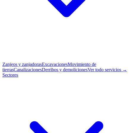
Zanjeos y zanjadoras
Excavaciones
Movimiento de
tierras
Canalizaciones
Derribos y demoliciones
Ver todo servicios →
Sectores