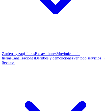
Zanjeos y zanjadoras
Excavaciones
Movimiento de
tierras
Canalizaciones
Derribos y demoliciones
Ver todo servicios →
Sectores