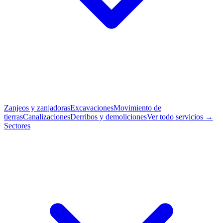
Zanjeos y zanjadoras
Excavaciones
Movimiento de
tierras
Canalizaciones
Derribos y demoliciones
Ver todo servicios →
Sectores