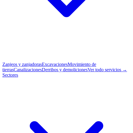
Zanjeos y zanjadoras
Excavaciones
Movimiento de
tierras
Canalizaciones
Derribos y demoliciones
Ver todo servicios →
Sectores