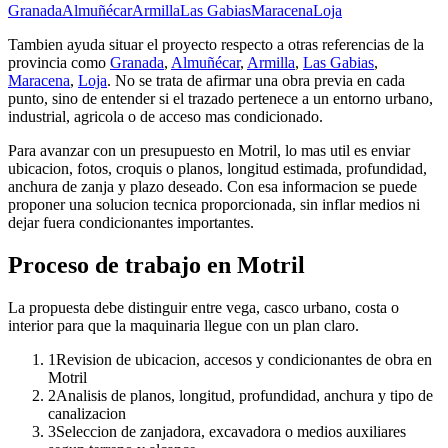
Granada
Almuñécar
Armilla
Las Gabias
Maracena
Loja
Tambien ayuda situar el proyecto respecto a otras referencias de la
provincia como
Granada
,
Almuñécar
,
Armilla
,
Las Gabias
,
Maracena
,
Loja
. No se trata de afirmar una obra previa en cada
punto, sino de entender si el trazado pertenece a un entorno urbano,
industrial, agricola o de acceso mas condicionado.
Para avanzar con un presupuesto en Motril, lo mas util es enviar
ubicacion, fotos, croquis o planos, longitud estimada, profundidad,
anchura de zanja y plazo deseado. Con esa informacion se puede
proponer una solucion tecnica proporcionada, sin inflar medios ni
dejar fuera condicionantes importantes.
Proceso de trabajo en Motril
La propuesta debe distinguir entre vega, casco urbano, costa o
interior para que la maquinaria llegue con un plan claro.
1
Revision de ubicacion, accesos y condicionantes de obra en
Motril
2
Analisis de planos, longitud, profundidad, anchura y tipo de
canalizacion
3
Seleccion de zanjadora, excavadora o medios auxiliares