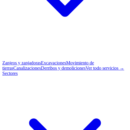
Zanjeos y zanjadoras
Excavaciones
Movimiento de
tierras
Canalizaciones
Derribos y demoliciones
Ver todo servicios →
Sectores