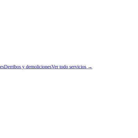
es
Derribos y demoliciones
Ver todo servicios →