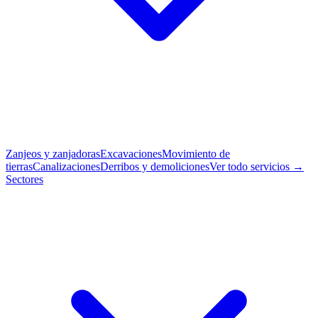
Zanjeos y zanjadoras
Excavaciones
Movimiento de
tierras
Canalizaciones
Derribos y demoliciones
Ver todo servicios →
Sectores