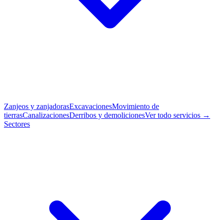
Zanjeos y zanjadoras
Excavaciones
Movimiento de
tierras
Canalizaciones
Derribos y demoliciones
Ver todo servicios →
Sectores