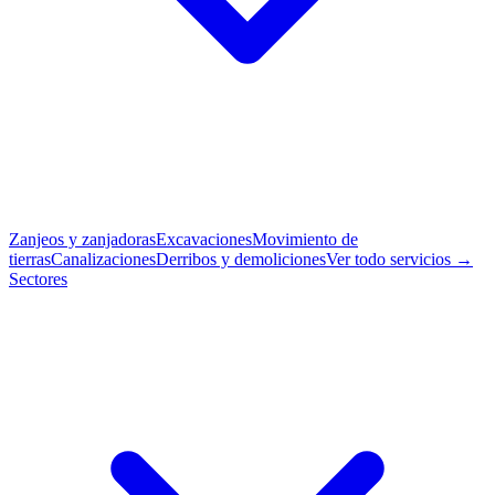
Zanjeos y zanjadoras
Excavaciones
Movimiento de
tierras
Canalizaciones
Derribos y demoliciones
Ver todo servicios →
Sectores