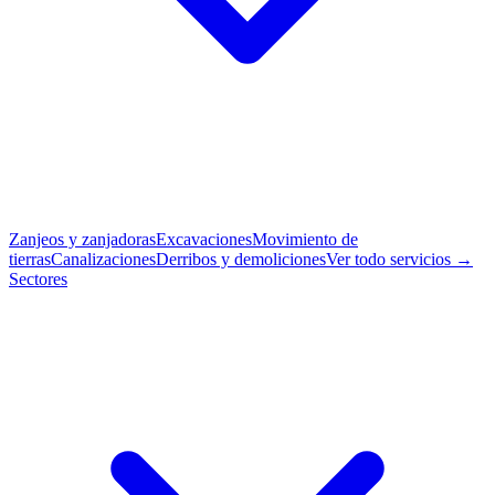
Zanjeos y zanjadoras
Excavaciones
Movimiento de
tierras
Canalizaciones
Derribos y demoliciones
Ver todo servicios →
Sectores