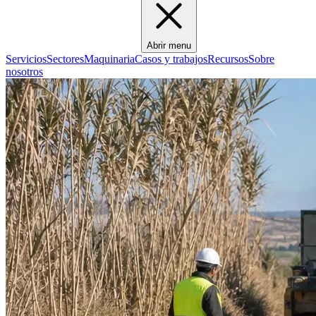
Abrir menu
Servicios
Sectores
Maquinaria
Casos y trabajos
Recursos
Sobre
nosotros