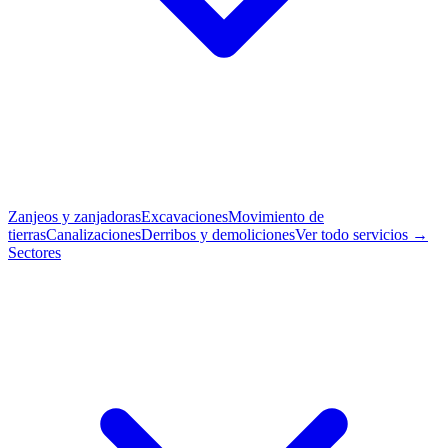
Zanjeos y zanjadoras
Excavaciones
Movimiento de
tierras
Canalizaciones
Derribos y demoliciones
Ver todo servicios →
Sectores