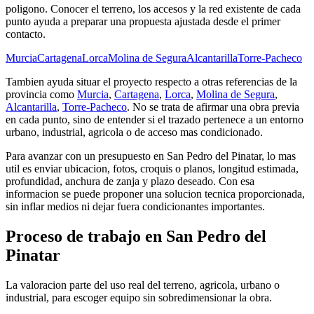
poligono. Conocer el terreno, los accesos y la red existente de cada
punto ayuda a preparar una propuesta ajustada desde el primer
contacto.
Murcia
Cartagena
Lorca
Molina de Segura
Alcantarilla
Torre-Pacheco
Tambien ayuda situar el proyecto respecto a otras referencias de la
provincia como
Murcia
,
Cartagena
,
Lorca
,
Molina de Segura
,
Alcantarilla
,
Torre-Pacheco
. No se trata de afirmar una obra previa
en cada punto, sino de entender si el trazado pertenece a un entorno
urbano, industrial, agricola o de acceso mas condicionado.
Para avanzar con un presupuesto en San Pedro del Pinatar, lo mas
util es enviar ubicacion, fotos, croquis o planos, longitud estimada,
profundidad, anchura de zanja y plazo deseado. Con esa
informacion se puede proponer una solucion tecnica proporcionada,
sin inflar medios ni dejar fuera condicionantes importantes.
Proceso de trabajo en San Pedro del
Pinatar
La valoracion parte del uso real del terreno, agricola, urbano o
industrial, para escoger equipo sin sobredimensionar la obra.