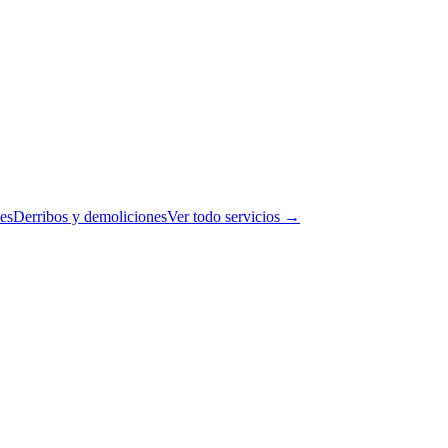
es
Derribos y demoliciones
Ver todo servicios →