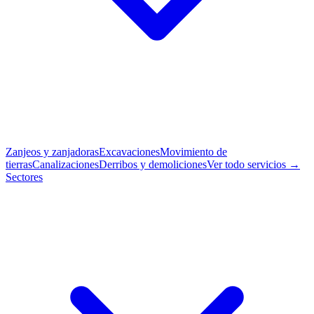
Zanjeos y zanjadoras
Excavaciones
Movimiento de
tierras
Canalizaciones
Derribos y demoliciones
Ver todo servicios →
Sectores