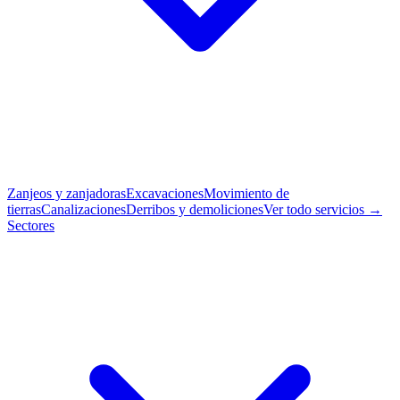
Zanjeos y zanjadoras
Excavaciones
Movimiento de
tierras
Canalizaciones
Derribos y demoliciones
Ver todo servicios →
Sectores