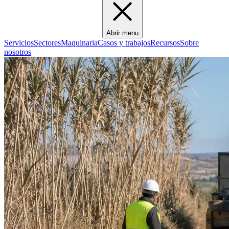
Abrir menu
Servicios
Sectores
Maquinaria
Casos y trabajos
Recursos
Sobre
nosotros