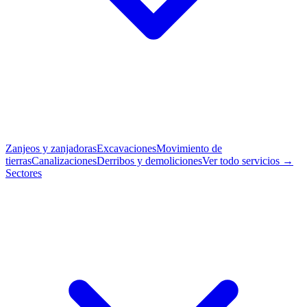
Zanjeos y zanjadoras
Excavaciones
Movimiento de
tierras
Canalizaciones
Derribos y demoliciones
Ver todo servicios →
Sectores