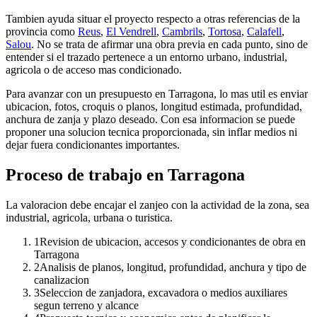
Tambien ayuda situar el proyecto respecto a otras referencias de la
provincia como
Reus
,
El Vendrell
,
Cambrils
,
Tortosa
,
Calafell
,
Salou
. No se trata de afirmar una obra previa en cada punto, sino de
entender si el trazado pertenece a un entorno urbano, industrial,
agricola o de acceso mas condicionado.
Para avanzar con un presupuesto en Tarragona, lo mas util es enviar
ubicacion, fotos, croquis o planos, longitud estimada, profundidad,
anchura de zanja y plazo deseado. Con esa informacion se puede
proponer una solucion tecnica proporcionada, sin inflar medios ni
dejar fuera condicionantes importantes.
Proceso de trabajo en Tarragona
La valoracion debe encajar el zanjeo con la actividad de la zona, sea
industrial, agricola, urbana o turistica.
1
Revision de ubicacion, accesos y condicionantes de obra en
Tarragona
2
Analisis de planos, longitud, profundidad, anchura y tipo de
canalizacion
3
Seleccion de zanjadora, excavadora o medios auxiliares
segun terreno y alcance